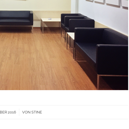
/
BER 2016
VON
STINE