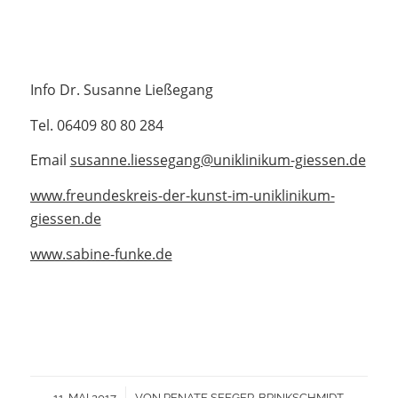
Info Dr. Susanne Ließegang
Tel. 06409 80 80 284
Email
susanne.liessegang@uniklinikum-giessen.de
www.freundeskreis-der-kunst-im-uniklinikum-
giessen.de
www.sabine-funke.de
/
11. MAI 2017
VON
RENATE SEEGER-BRINKSCHMIDT