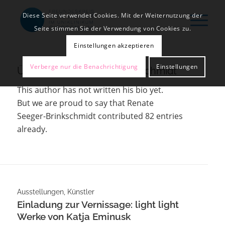
Diese Seite verwendet Cookies. Mit der Weiternutzung der
Seite stimmen Sie der Verwendung von Cookies zu.
Einstellungen akzeptieren
Verberge nur die Benachrichtigung
Einstellungen
Über
Renate Seeger-Brinkschmidt
This author has not written his bio yet.
But we are proud to say that
Renate
Seeger-Brinkschmidt
contributed 82 entries
already.
Ausstellungen
,
Künstler
Einladung zur Vernissage: light light
Werke von Katja Eminusk