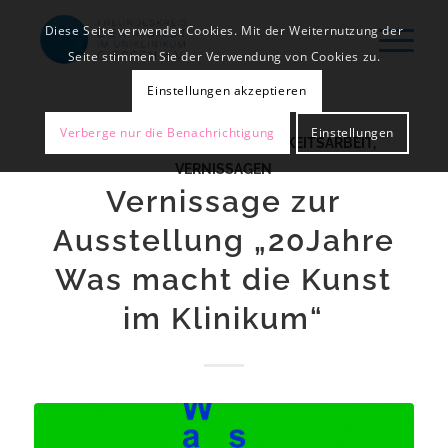
Diese Seite verwendet Cookies. Mit der Weiternutzung der
Seite stimmen Sie der Verwendung von Cookies zu.
Einstellungen akzeptieren
Verberge nur die Benachrichtigung
Einstellungen
AUSSTELLUNGEN
,
ÖFFENTLICHKEITSARBEIT
,
VERNISSAGEN
Vernissage zur
Ausstellung „20Jahre
Was macht die Kunst
im Klinikum“