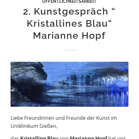
ÖFFENTLICHKEITSARBEIT
2. Kunstgespräch “
Kristallines Blau“
Marianne Hopf
Liebe Freundinnen und Freunde der Kunst im
Uniklinikum Gießen,
das
Kristalline Blau
von
Marianne Hopf
hat uns