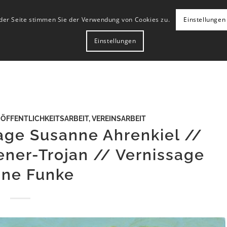
 der Seite stimmen Sie der Verwendung von Cookies zu.
Einstellungen
Einstellungen
,
ÖFFENTLICHKEITSARBEIT
,
VEREINSARBEIT
age Susanne Ahrenkiel //
ener-Trojan // Vernissage
ine Funke