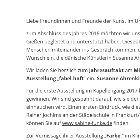
Liebe Freundinnen und Freunde der Kunst im Un
zum Abschluss des Jahres 2016 möchten wir uns 
Gießen begleitet und unterstützt haben. Dieses P
Menschen miteinander ins Gespräch kommen, un
Wunsch ein, die dänische Künstlerin Susanne Ah
Wir laden Sie herzlich zum
Jahresauftakt
am
Mi
Ausstellung
„
fabel-haft
“ ein
. Susanne Ahrenki
Für die erste Ausstellung im Kapellengang 2017 
gewinnen. Wir sind gespannt darauf, wie sie de
einhauchen wird. Einen ersten Eindruck, wie dies
Rainer Jochims an der Städelschule in Frankfur
können Sie auf
www.sabine-funke.de
finden.
Zur Vernissage ihrer Ausstellung „
Farbe
.
“ im Kl