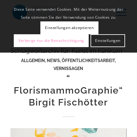
Diese Seite verwendet Cookies. Mit der Weiternutzung der
Seite stimmen Sie der Verwendung von Cookies zu.
Einstellungen akzeptieren
Verberge nur die Benachrichtigung
Einstellungen
Schlagwortarchiv für:
Kunst im Klinikum
ALLGEMEIN
,
NEWS
,
ÖFFENTLICHKEITSARBEIT
,
VERNISSAGEN
“
FlorismammoGraphie“
Birgit Fischötter